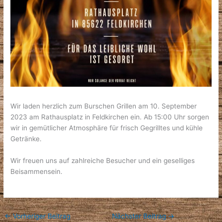
Wir laden herzlich zum Burschen Grillen am 10. September
2023 am Rathausplatz in Feldkirchen ein. Ab 15:00 Uhr sorgen
wir in gemütlicher Atmosphäre für frisch Gegrilltes und kühle
Getränke.
Wir freuen uns auf zahlreiche Besucher und ein geselliges
Beisammensein.
←
Vorheriger Beitrag
Nächster Beitrag
→