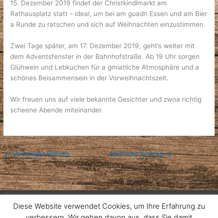
15. Dezember 2019 findet der Christkindlmarkt am
Rathausplatz statt – ideal, um bei am guadn Essen und am Bier
a Runde zu ratschen und sich auf Weihnachten einzustimmen.
Zwei Tage später, am 17. Dezember 2019, geht’s weiter mit
dem Adventsfenster in der Bahnhofstraße. Ab 19 Uhr sorgen
Glühwein und Lebkuchen für a gmiatliche Atmosphäre und a
schönes Beisammensein in der Vorweihnachtszeit.
Wir freuen uns auf viele bekannte Gesichter und zwoa richtig
scheene Abende miteinander.
←
Vorheriger Beitrag
Nächster Beitrag
→
Diese Website verwendet Cookies, um Ihre Erfahrung zu
Instagram: Burschenverein_Feldkirchen
verbessern. Wir gehen davon aus, dass Sie damit